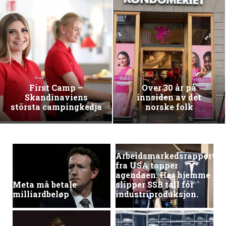
First Camp –
Over 30 år på
Skandinaviens
innsiden av det
största campingkedja
norske folk
Arbeidsmarkedsrapporten
fra USA topper
agendaen. Her hjemme
Meta må betale
slipper SSB tall for
milliardbeløp
industriproduksjon.