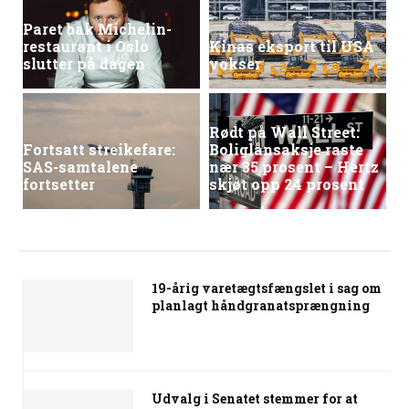
Paret bak Michelin-
restaurant i Oslo
Kinas eksport til USA
slutter på dagen
vokser
Rødt på Wall Street:
Fortsatt streikefare:
Boliglånsaksje raste
SAS-samtalene
nær 35 prosent – Hertz
fortsetter
skjøt opp 24 prosent
19-årig varetægtsfængslet i sag om
planlagt håndgranatsprængning
Udvalg i Senatet stemmer for at