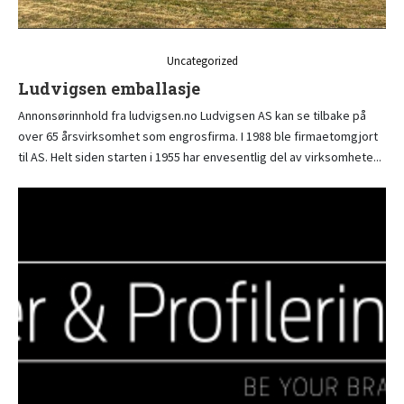
Uncategorized
Ludvigsen emballasje
Annonsørinnhold fra ludvigsen.no Ludvigsen AS kan se tilbake på
over 65 årsvirksomhet som engrosfirma. I 1988 ble firmaetomgjort
til AS. Helt siden starten i 1955 har envesentlig del av virksomhete...