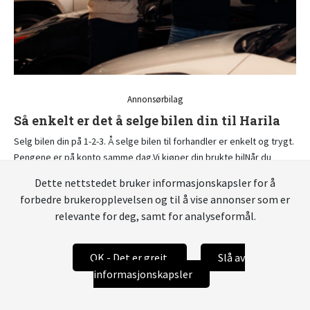
Annonsørbilag
Så enkelt er det å selge bilen din til Harila
Selg bilen din på 1-2-3. Å selge bilen til forhandler er enkelt og trygt.
Pengene er på konto samme dag.Vi kjøper din brukte bilNår du
selger bilen din til oss, blir prisen satt etter at vår tak...
Dette nettstedet bruker informasjonskapsler for å
forbedre brukeropplevelsen og til å vise annonser som er
relevante for deg, samt for analyseformål.
OK - Det er greit
Slå av
informasjonskapsler